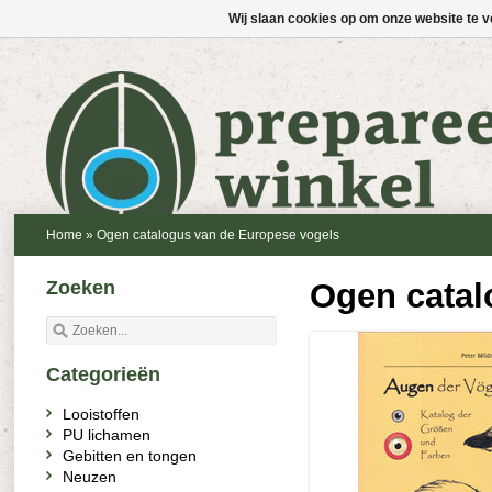
Wij slaan cookies op om onze website te v
Home
»
Ogen catalogus van de Europese vogels
Zoeken
Ogen catal
Categorieën
Looistoffen
PU lichamen
Gebitten en tongen
Neuzen