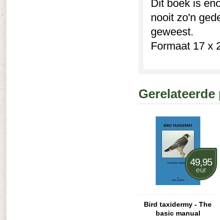
Dit boek is en
nooit zo'n ged
geweest.
Formaat 17 x 2
Gerelateerde
49,95
eur
Bird taxidermy - The
basic manual