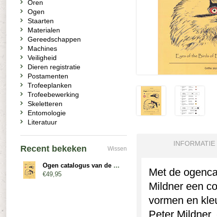
Oren
Ogen
Staarten
Materialen
Gereedschappen
Machines
Veiligheid
Dieren registratie
Postamenten
Trofeeplanken
Trofeebewerking
Skeletteren
Entomologie
Literatuur
INFORMATIE
Recent bekeken
Wissen
Ogen catalogus van de Europese vogels
Met de ogencat
€49,95
Mildner een co
vormen en kle
Peter Mildner,