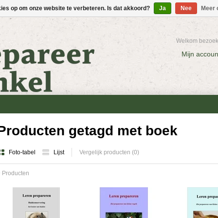
kies op om onze website te verbeteren. Is dat akkoord?
Ja
Nee
Meer 
Welkom bezoeke
Mijn accoun
Producten getagd met boek
Foto-tabel
Lijst
Vergelijk producten (0)
 Producten