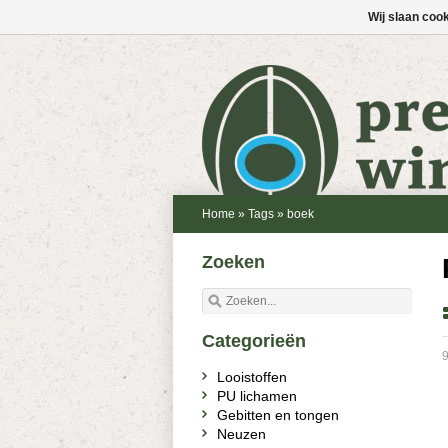
Wij slaan coo
Home
»
Tags
»
boek
Zoeken
Categorieën
9
Looistoffen
PU lichamen
Gebitten en tongen
Neuzen