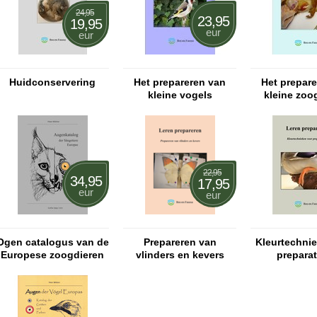
24,95
23,95
19,95
eur
eur
Huidconservering
Het prepareren van
Het prepar
kleine vogels
kleine zoo
22,95
34,95
17,95
eur
eur
Ogen catalogus van de
Prepareren van
Kleurtechni
Europese zoogdieren
vlinders en kevers
prepara