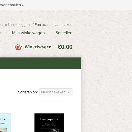
over cookies »
r, u kunt
Inloggen
of
Een account aanmaken
t
Mijn winkelwagen
Bestellen
€0,00
Winkelwagen
Sorteren op:
Meest bekeken