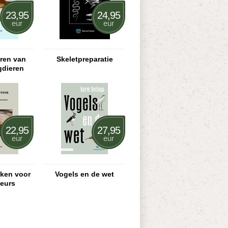
23,95
24,95
eur
eur
eren van
Skeletpreparatie
gdieren
22,95
27,95
eur
eur
eken voor
Vogels en de wet
teurs