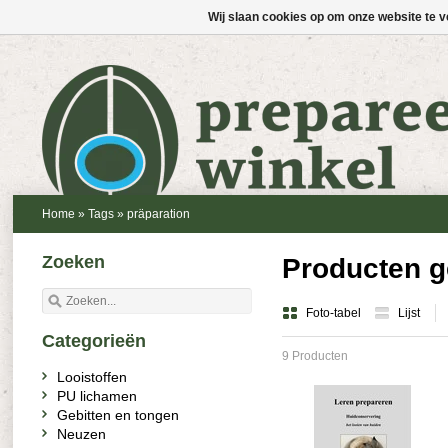
Wij slaan cookies op om onze website te v
Home
»
Tags
»
präparation
Zoeken
Producten g
Foto-tabel
Lijst
Categorieën
9 Producten
Looistoffen
PU lichamen
Gebitten en tongen
Neuzen