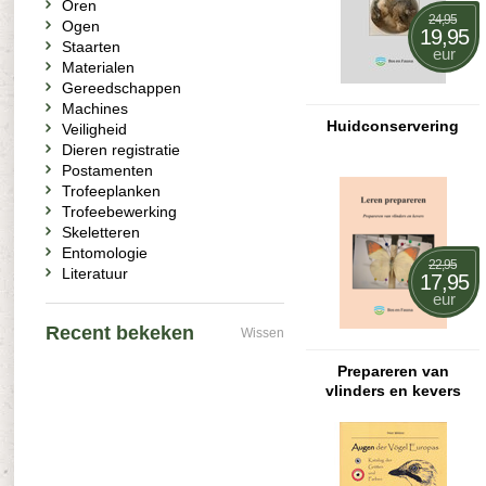
Oren
24,95
Ogen
19,95
Staarten
eur
Materialen
Gereedschappen
Machines
Huidconservering
Veiligheid
Dieren registratie
Postamenten
Trofeeplanken
Trofeebewerking
Skeletteren
Entomologie
22,95
Literatuur
17,95
eur
Recent bekeken
Wissen
Prepareren van
vlinders en kevers