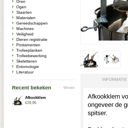
Oren
Ogen
Staarten
Materialen
Gereedschappen
Machines
Veiligheid
Dieren registratie
Postamenten
Trofeeplanken
Trofeebewerking
Skeletteren
Entomologie
Literatuur
INFORMATIE
Recent bekeken
Wissen
Afkookklem voo
Afkookklem
€29,95
ongeveer de gr
spitser.