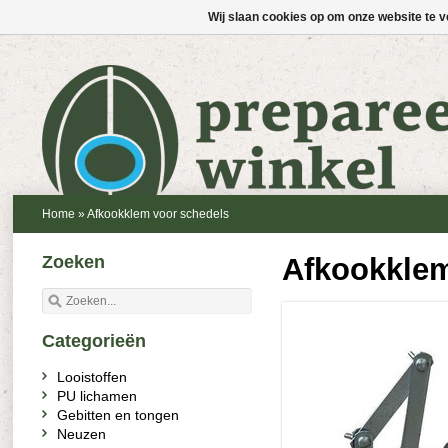
Wij slaan cookies op om onze website te v
Home
»
Afkookklem voor schedels
Zoeken
Afkookklem
Categorieën
Looistoffen
PU lichamen
Gebitten en tongen
Neuzen