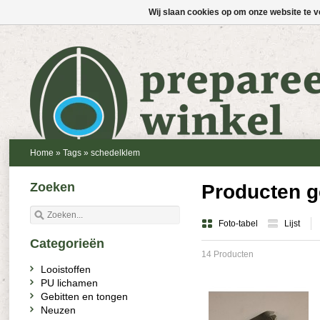
Wij slaan cookies op om onze website te v
Home
»
Tags
»
schedelklem
Zoeken
Producten g
Foto-tabel
Lijst
Categorieën
14 Producten
Looistoffen
PU lichamen
Gebitten en tongen
Neuzen