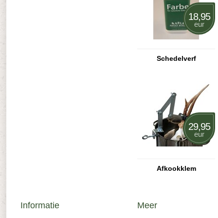
18,95
eur
Schedelverf
29,95
eur
Afkookklem
Informatie
Meer