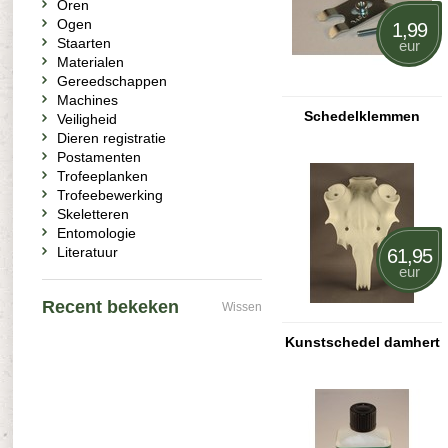
Oren
Ogen
1,99
Staarten
eur
Materialen
Gereedschappen
Machines
Schedelklemmen
Veiligheid
Dieren registratie
Postamenten
Trofeeplanken
Trofeebewerking
Skeletteren
Entomologie
Literatuur
61,95
eur
Recent bekeken
Wissen
Kunstschedel damhert