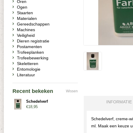
Oren
Ogen
Staarten
Materialen
Gereedschappen
Machines
Veiligheid
Dieren registratie
Postamenten
Trofeeplanken
Trofeebewerking
Skeletteren
Entomologie
Literatuur
Recent bekeken
Wissen
Schedelverf
INFORMATIE
€18,95
Schedelverf, creme-wit
ml. Maak een keuze ui