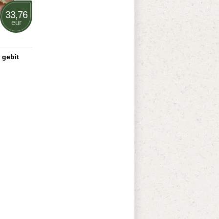
33,76
eur
 gebit