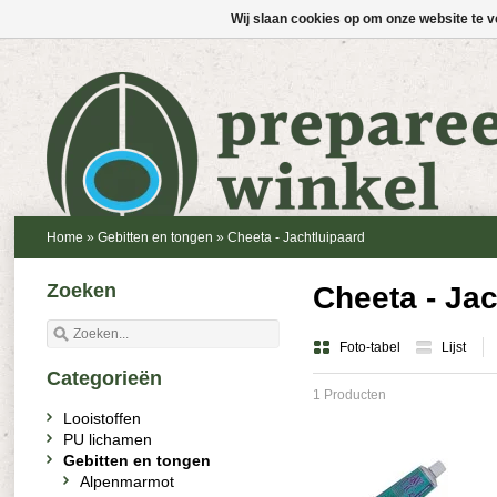
Wij slaan cookies op om onze website te v
Home
»
Gebitten en tongen
»
Cheeta - Jachtluipaard
Zoeken
Cheeta - Ja
Foto-tabel
Lijst
Categorieën
1 Producten
Looistoffen
PU lichamen
Gebitten en tongen
Alpenmarmot