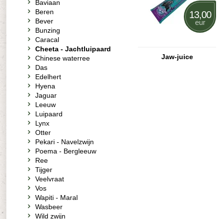
Baviaan
Beren
13,00
Bever
eur
Bunzing
Caracal
Cheeta - Jachtluipaard
Jaw-juice
Chinese waterree
Das
Edelhert
Hyena
Jaguar
Leeuw
Luipaard
Lynx
Otter
Pekari - Navelzwijn
Poema - Bergleeuw
Ree
Tijger
Veelvraat
Vos
Wapiti - Maral
Wasbeer
Wild zwijn