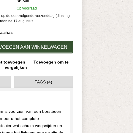
BB-S08
Op voorraad
kan op de eerstvolgende verzenddag (dinsdag
orden na 17 augustus
aaihals
VOEGEN AAN WINKELWAGEN
jst toevoegen
Toevoegen om te
vergelijken
TAGS (4)
m is voorzien van een borstbeen
nneer u het complete
stspier wat schuim wegsnijden en
g tegen het lichaam aan en zijn de