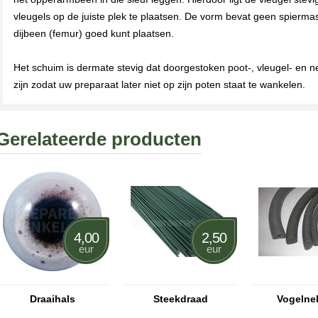
vleugels op de juiste plek te plaatsen. De vorm bevat geen spierm
dijbeen (femur) goed kunt plaatsen.
Het schuim is dermate stevig dat doorgestoken poot-, vleugel- en n
zijn zodat uw preparaat later niet op zijn poten staat te wankelen.
Gerelateerde producten
4,00
2,50
eur
eur
Draaihals
Steekdraad
Vogelne