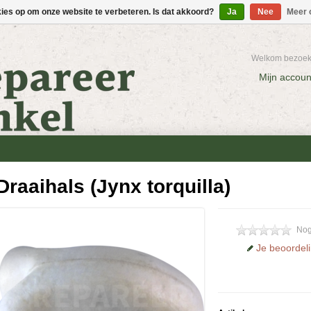
kies op om onze website te verbeteren. Is dat akkoord?
Ja
Nee
Meer 
Welkom bezoeke
Mijn accoun
Draaihals (Jynx torquilla)
Nog
Je beoordel