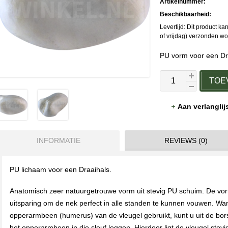
Artikelnummer:
Beschikbaarheid:
Levertijd: Dit product 
of vrijdag) verzonden w
PU vorm voor een Dr
TOE
Aan verlangli
INFORMATIE
REVIEWS (0)
PU lichaam voor een Draaihals.
Anatomisch zeer natuurgetrouwe vorm uit stevig PU schuim. De vor
uitsparing om de nek perfect in alle standen te kunnen vouwen. Wa
opperarmbeen (humerus) van de vleugel gebruikt, kunt u uit de bor
het opperarmbeen in die sleuf leggen. Hierdoor ligt de vleugel stevi