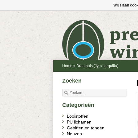
Wij slaan coo
Home
»
Draaihals (Jynx torquilla)
Zoeken
Categorieën
Looistoffen
PU lichamen
Gebitten en tongen
Neuzen