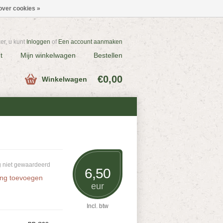
over cookies »
r, u kunt
Inloggen
of
Een account aanmaken
t
Mijn winkelwagen
Bestellen
€0,00
Winkelwagen
 niet gewaardeerd
6,50
ing toevoegen
eur
Incl. btw