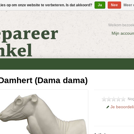
kies op om onze website te verbeteren. Is dat akkoord?
Ja
Nee
Meer 
Welkom bezoeke
Mijn accoun
Damhert (Dama dama)
Nog
Je beoordel