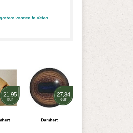
 grotere vormen in delen
21,95
27,34
eur
eur
mhert
Damhert