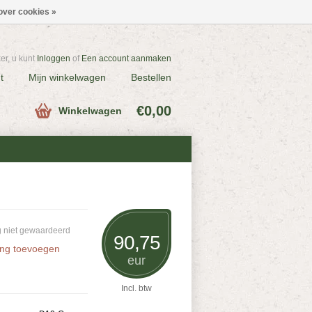
over cookies »
r, u kunt
Inloggen
of
Een account aanmaken
t
Mijn winkelwagen
Bestellen
€0,00
Winkelwagen
 niet gewaardeerd
90,75
ing toevoegen
eur
Incl. btw