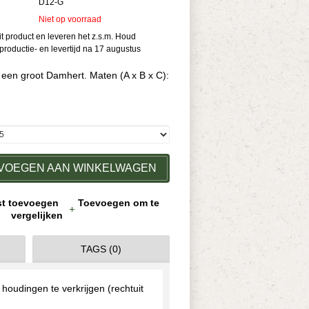
D12-G
Niet op voorraad
dit product en leveren het z.s.m. Houd
roductie- en levertijd na 17 augustus
een groot Damhert. Maten (A x B x C):
VOEGEN AAN WINKELWAGEN
jst toevoegen
Toevoegen om te
vergelijken
TAGS (0)
oudingen te verkrijgen (rechtuit