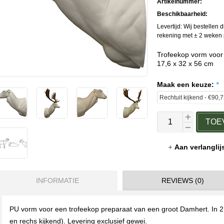
Artikelnummer:
Beschikbaarheid:
Levertijd: Wij bestellen 
rekening met ± 2 weken p
Trofeekop vorm voor 
17,6 x 32 x 56 cm
Maak een keuze:
*
TOE
Aan verlangli
INFORMATIE
REVIEWS (0)
PU vorm voor een trofeekop preparaat van een groot Damhert. In 2 h
en rechs kijkend). Levering exclusief gewei.