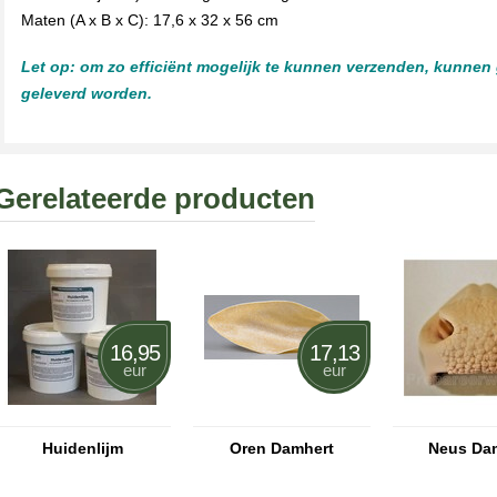
Maten (A x B x C): 17,6 x 32 x 56 cm
Let op: om zo efficiënt mogelijk te kunnen verzenden, kunnen
geleverd worden.
Gerelateerde producten
16,95
17,13
eur
eur
Huidenlijm
Oren Damhert
Neus Da