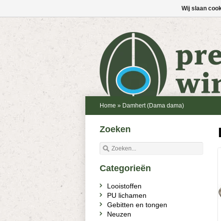
Wij slaan coo
Home
»
Damhert (Dama dama)
Zoeken
Categorieën
Looistoffen
PU lichamen
Gebitten en tongen
Neuzen