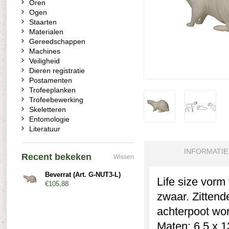
Oren
Ogen
Staarten
Materialen
Gereedschappen
Machines
Veiligheid
Dieren registratie
Postamenten
Trofeeplanken
Trofeebewerking
Skeletteren
Entomologie
Literatuur
INFORMATIE
Recent bekeken
Wissen
Beverrat (Art. G-NUT3-L)
Life size vorm
€105,88
zwaar. Zittend
achterpoot wo
Maten: 6,5 x 1