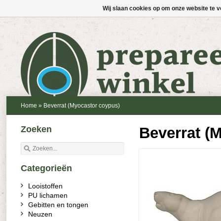
Wij slaan cookies op om onze website te v
Home
»
Beverrat (Myocastor coypus)
Zoeken
Beverrat (
Categorieën
Looistoffen
PU lichamen
Gebitten en tongen
Neuzen