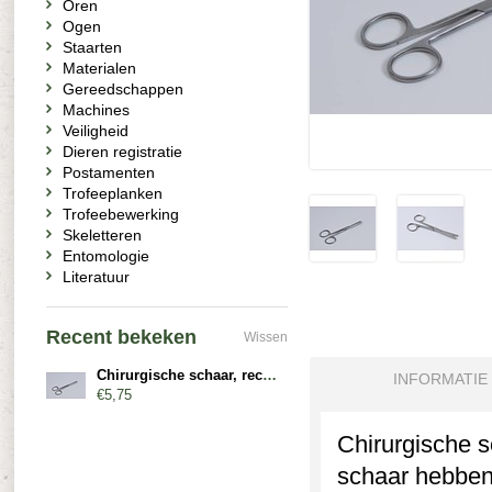
Oren
Ogen
Staarten
Materialen
Gereedschappen
Machines
Veiligheid
Dieren registratie
Postamenten
Trofeeplanken
Trofeebewerking
Skeletteren
Entomologie
Literatuur
Recent bekeken
Wissen
Chirurgische schaar, recht, stomp/stomp
INFORMATIE
€5,75
Chirurgische s
schaar hebben