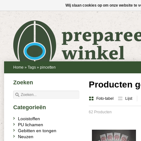
Wij slaan cookies op om onze website te v
Home
»
Tags
»
pincetten
Zoeken
Producten g
Foto-tabel
Lijst
Categorieën
62 Producten
Looistoffen
PU lichamen
Gebitten en tongen
Neuzen