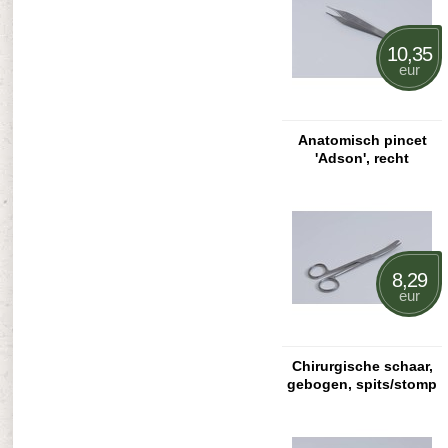
10,35
eur
Anatomisch pincet
'Adson', recht
8,29
eur
Chirurgische schaar,
gebogen, spits/stomp