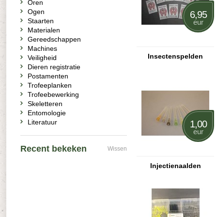
Oren
Ogen
6,95
Staarten
eur
Materialen
Gereedschappen
Machines
Insectenspelden
Veiligheid
Dieren registratie
Postamenten
Trofeeplanken
Trofeebewerking
Skeletteren
Entomologie
Literatuur
1,00
eur
Recent bekeken
Wissen
Injectienaalden