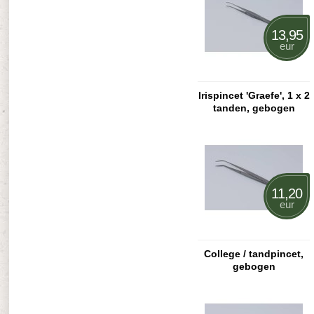
13,95
eur
Irispincet 'Graefe', 1 x 2
tanden, gebogen
11,20
eur
College / tandpincet,
gebogen