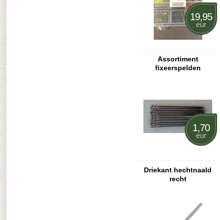
19,95
eur
Assortiment
fixeerspelden
1,70
eur
Driekant hechtnaald
recht