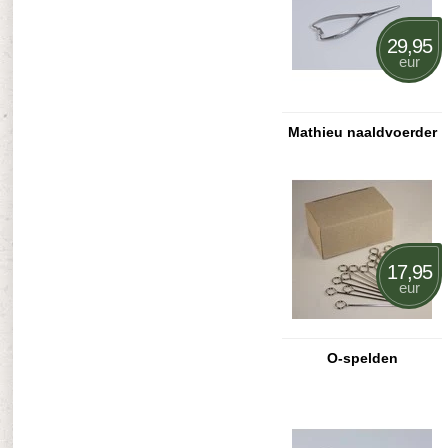
29,95
eur
Mathieu naaldvoerder
17,95
eur
O-spelden