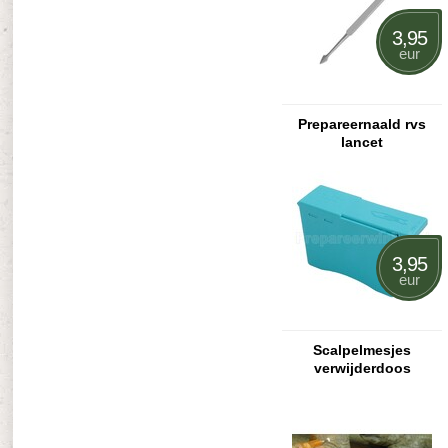
3,95
eur
Prepareernaald rvs
lancet
3,95
eur
Scalpelmesjes
verwijderdoos