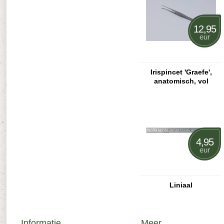
12,95
eur
Irispincet 'Graefe',
anatomisch, vol
gebogen
4,95
eur
Liniaal
Informatie
Meer