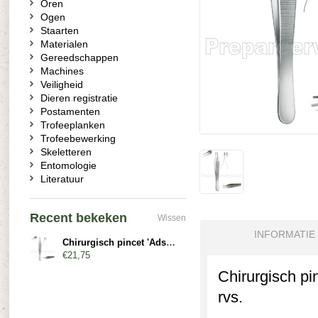
Oren
Ogen
Staarten
Materialen
Gereedschappen
Machines
Veiligheid
Dieren registratie
Postamenten
Trofeeplanken
Trofeebewerking
Skeletteren
Entomologie
Literatuur
Recent bekeken
Wissen
INFORMATIE
Chirurgisch pincet 'Adson-Brown', recht
€21,75
Chirurgisch pi
rvs.