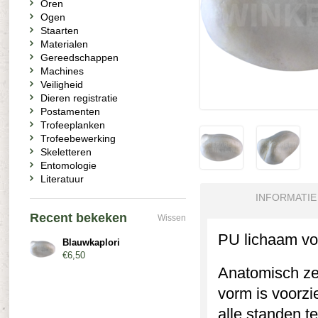
Oren
Ogen
Staarten
Materialen
Gereedschappen
Machines
Veiligheid
Dieren registratie
Postamenten
Trofeeplanken
Trofeebewerking
Skeletteren
Entomologie
Literatuur
INFORMATIE
Recent bekeken
Wissen
PU lichaam vo
Blauwkaplori
€6,50
Anatomisch ze
vorm is voorzi
alle standen 