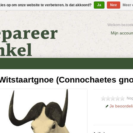
kies op om onze website te verbeteren. Is dat akkoord?
Ja
Nee
Meer 
Welkom bezoeke
Mijn accoun
Witstaartgnoe (Connochaetes gno
Nog
Je beoordel