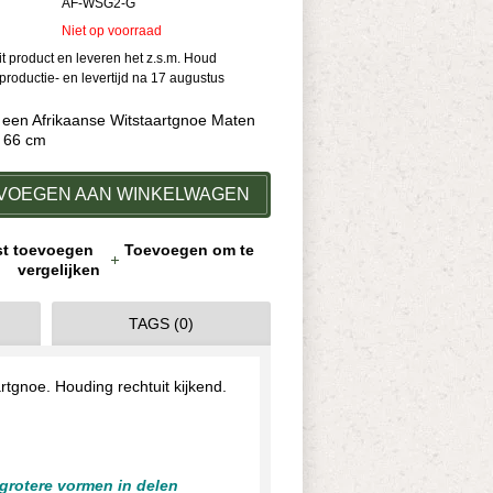
AF-WSG2-G
Niet op voorraad
dit product en leveren het z.s.m. Houd
roductie- en levertijd na 17 augustus
 een Afrikaanse Witstaartgnoe Maten
x 66 cm
VOEGEN AAN WINKELWAGEN
jst toevoegen
Toevoegen om te
vergelijken
TAGS (0)
tgnoe. Houding rechtuit kijkend.
 grotere vormen in delen