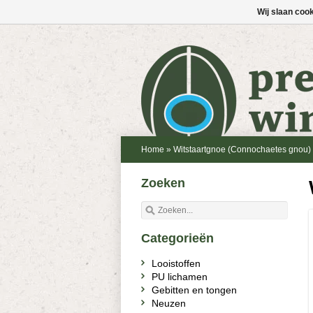
Wij slaan coo
Home
»
Witstaartgnoe (Connochaetes gnou)
Zoeken
Categorieën
Looistoffen
PU lichamen
Gebitten en tongen
Neuzen