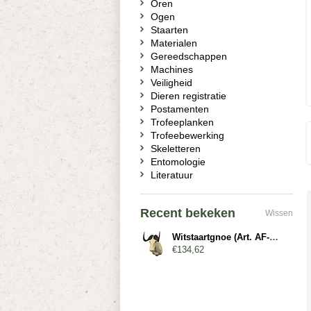
Oren
Ogen
Staarten
Materialen
Gereedschappen
Machines
Veiligheid
Dieren registratie
Postamenten
Trofeeplanken
Trofeebewerking
Skeletteren
Entomologie
Literatuur
Recent bekeken
Wissen
Witstaartgnoe (Art. AF-WSG2-G)
€134,62