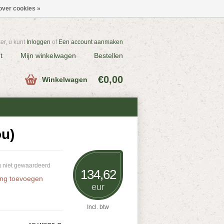
over cookies »
r, u kunt
Inloggen
of
Een account aanmaken
t
Mijn winkelwagen
Bestellen
€0,00
Winkelwagen
u)
 niet gewaardeerd
134,62
ing toevoegen
eur
Incl. btw