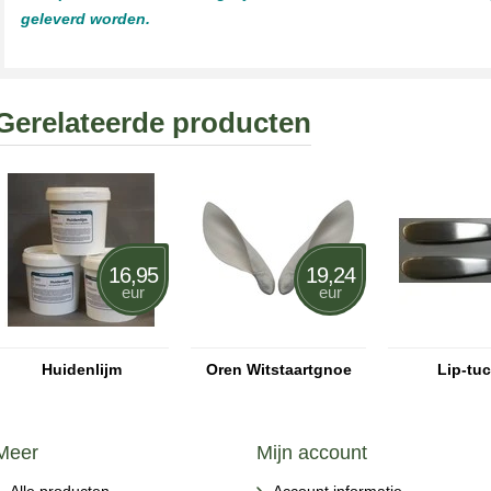
geleverd worden.
Gerelateerde producten
16,95
19,24
eur
eur
Huidenlijm
Oren Witstaartgnoe
Lip-tuc
Meer
Mijn account