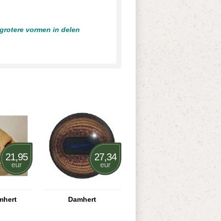
 grotere vormen in delen
21,95
27,34
eur
eur
mhert
Damhert