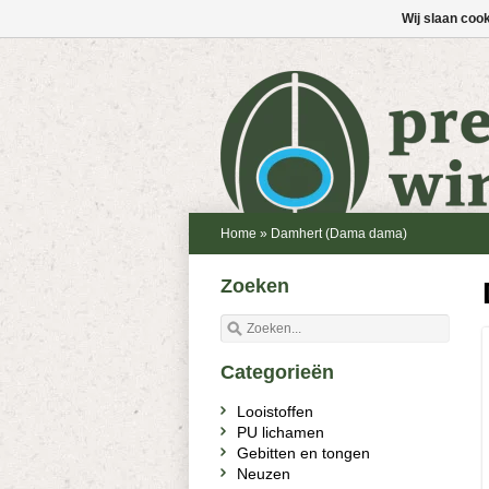
Wij slaan coo
Home
»
Damhert (Dama dama)
Zoeken
Categorieën
Looistoffen
PU lichamen
Gebitten en tongen
Neuzen