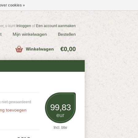
over cookies »
r, u kunt
Inloggen
of
Een account aanmaken
t
Mijn winkelwagen
Bestellen
€0,00
Winkelwagen
 niet gewaardeerd
99,83
ing toevoegen
eur
Incl. btw