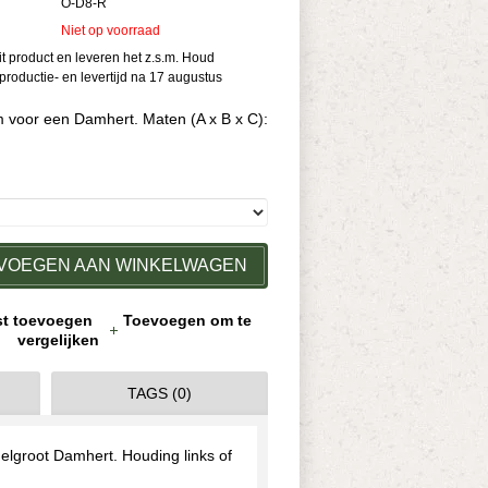
O-D8-R
Niet op voorraad
dit product en leveren het z.s.m. Houd
roductie- en levertijd na 17 augustus
m voor een Damhert. Maten (A x B x C):
VOEGEN AAN WINKELWAGEN
jst toevoegen
Toevoegen om te
vergelijken
TAGS (0)
elgroot Damhert. Houding links of