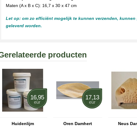
Maten (A x B x C): 16,7 x 30 x 47 cm
Let op: om zo efficiënt mogelijk te kunnen verzenden, kunnen
geleverd worden.
Gerelateerde producten
16,95
17,13
eur
eur
Huidenlijm
Oren Damhert
Neus Da