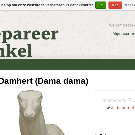
kies op om onze website te verbeteren. Is dat akkoord?
Ja
Nee
Meer 
Welkom bezoeke
Mijn accoun
Damhert (Dama dama)
Nog
Je beoordel