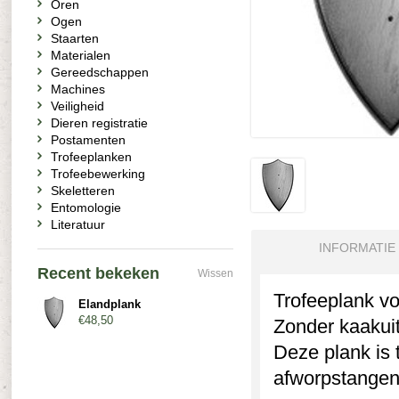
Oren
Ogen
Staarten
Materialen
Gereedschappen
Machines
Veiligheid
Dieren registratie
Postamenten
Trofeeplanken
Trofeebewerking
Skeletteren
Entomologie
Literatuur
INFORMATIE
Recent bekeken
Wissen
Trofeeplank vo
Elandplank
€48,50
Zonder kaakuit
Deze plank is
afworpstangen