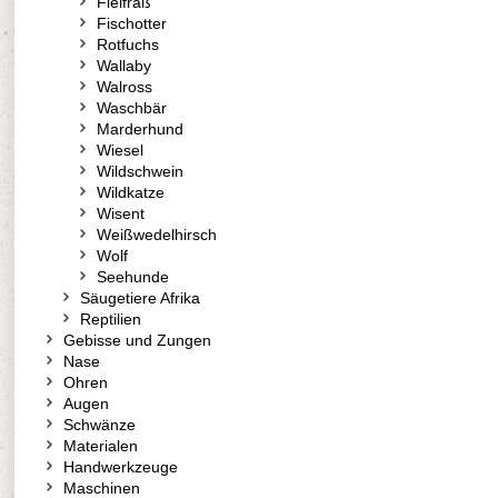
Fielfraß
Fischotter
Rotfuchs
Wallaby
Walross
Waschbär
Marderhund
Wiesel
Wildschwein
Wildkatze
Wisent
Weißwedelhirsch
Wolf
Seehunde
Säugetiere Afrika
Reptilien
Gebisse und Zungen
Nase
Ohren
Augen
Schwänze
Materialen
Handwerkzeuge
Maschinen