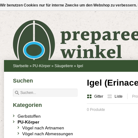
Wir benutzen Cookies nur für interne Zwecke um den Webshop zu verbessern. 
Startseite
»
PU-Körper
»
Säugetiere
»
Igel
Suchen
Igel (Erina
Gitter
Liste
Pro
Kategorien
0 Produkte
Gerbstoffen
PU-Körper
Vögel nach Artnamen
Vögel nach Abmessungen