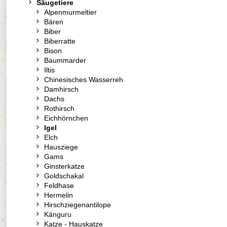
Säugetiere
Alpenmurmeltier
Bären
Biber
Biberratte
Bison
Baummarder
Iltis
Chinesisches Wasserreh
Damhirsch
Dachs
Rothirsch
Eichhörnchen
Igel
Elch
Hausziege
Gams
Ginsterkatze
Goldschakal
Feldhase
Hermelin
Hirschziegenantilope
Känguru
Katze - Hauskatze