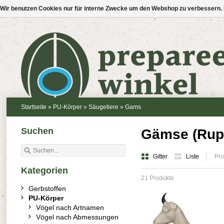
Wir benutzen Cookies nur für interne Zwecke um den Webshop zu verbessern. 
Startseite
»
PU-Körper
»
Säugetiere
»
Gams
Suchen
Gämse (Rupi
Gitter
Liste
Pro
Kategorien
21 Produkte
Gerbstoffen
PU-Körper
Vögel nach Artnamen
Vögel nach Abmessungen