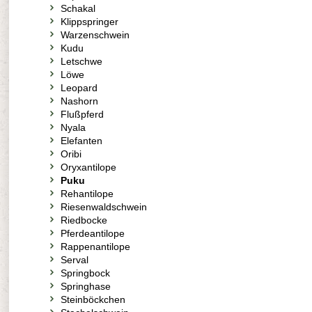
Schakal
Klippspringer
Warzenschwein
Kudu
Letschwe
Löwe
Leopard
Nashorn
Flußpferd
Nyala
Elefanten
Oribi
Oryxantilope
Puku
Rehantilope
Riesenwaldschwein
Riedbocke
Pferdeantilope
Rappenantilope
Serval
Springbock
Springhase
Steinböckchen