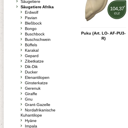
Säugetiere
Säugetiere Afrika
*
104,37
Erdwolf
eur
Pavian
Bleßbock
Bongo
Puku (Art. LO- AF-PU3-
Buschbock
R)
Buschschwein
Büffels
Karakal
Gepard
Zibetkatze
Dik-Dik
Ducker
Elenantilopen
Ginsterkatze
Gerenuk
Giraffe
Gnu
Grant-Gazelle
Nordafrikanische
Kuhantilope
Hyäne
Impala