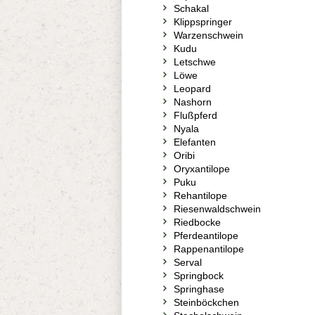
Schakal
Klippspringer
Warzenschwein
Kudu
Letschwe
Löwe
Leopard
Nashorn
Flußpferd
Nyala
Elefanten
Oribi
Oryxantilope
Puku
Rehantilope
Riesenwaldschwein
Riedbocke
Pferdeantilope
Rappenantilope
Serval
Springbock
Springhase
Steinböckchen