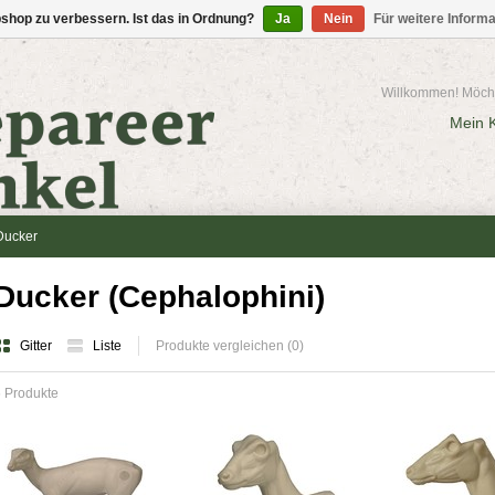
shop zu verbessern. Ist das in Ordnung?
Ja
Nein
Für weitere Inform
Willkommen! Möcht
Mein 
Ducker
Ducker (Cephalophini)
Gitter
Liste
Produkte vergleichen (0)
 Produkte