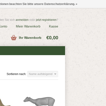
ationen beachten Sie bitte unsere Datenschutzerklärung. »
en Sie sich
anmelden
oder
jetzt registrieren
?
Konto
Mein Warenkorb
Kasse
€0,00
Ihr Warenkorb
Sortieren nach:
Name aufsteigend