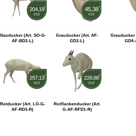
*
*
45,38
204,19
eur
eur
Blauducker (Art. SO-G-
Grauducker (Art. AF-
Grauducker (
AF-BD2-L)
GD2-L)
GD4-
*
*
257,13
226,88
eur
eur
Rotducker (Art. LO-G-
Rotflankenducker (Art.
AF-RD3-R)
G-AF-RFD1-R)