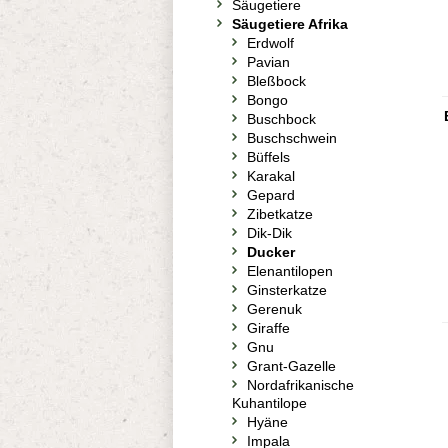
Säugetiere
Säugetiere Afrika
Erdwolf
Pavian
Bleßbock
Bongo
Buschbock
Buschschwein
Büffels
Karakal
Gepard
Zibetkatze
Dik-Dik
Ducker
Elenantilopen
Ginsterkatze
Gerenuk
Giraffe
Gnu
Grant-Gazelle
Nordafrikanische
Kuhantilope
Hyäne
Impala