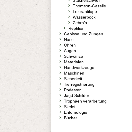
Stachelschwein
Thomson-Gazelle
Leierantilope
Wasserbock
Zebra's
Reptilien
Gebisse und Zungen
Nase
Ohren
Augen
Schwänze
Materialen
Handwerkzeuge
Maschinen
Sicherkeit
Tierregistrierung
Podesten
Jagd Schilder
Trophäen verarbeitung
Skelett
Entomologie
Bücher