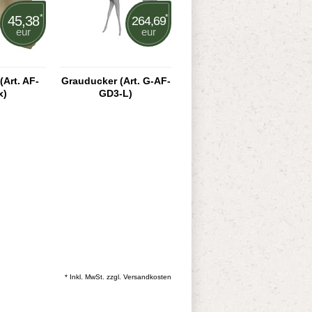
*
*
45,38
264,69
eur
eur
Art. AF-
Grauducker (Art. G-AF-
x)
GD3-L)
* Inkl. MwSt. zzgl.
Versandkosten