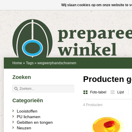
Wij slaan cookies op om onze website te v
Home
»
Tags
»
wegwerphandschoenen
Zoeken
Producten 
Foto-tabel
Lijst
Categorieën
4 Producten
Looistoffen
PU lichamen
Gebitten en tongen
Neuzen