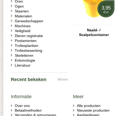
Oren
Ogen
3,95
Staarten
eur
Materialen
Gereedschappen
Machines
Naald- /
Veiligheid
Scalpelcontainer
Dieren registratie
Postamenten
Trofeeplanken
Trofeebewerking
Skeletteren
Entomologie
Literatuur
Recent bekeken
Wissen
Informatie
Meer
Over ons
Alle producten
Betaalmethoden
Nieuwste producten
Verzenden & retourneren
Aanbiedingen