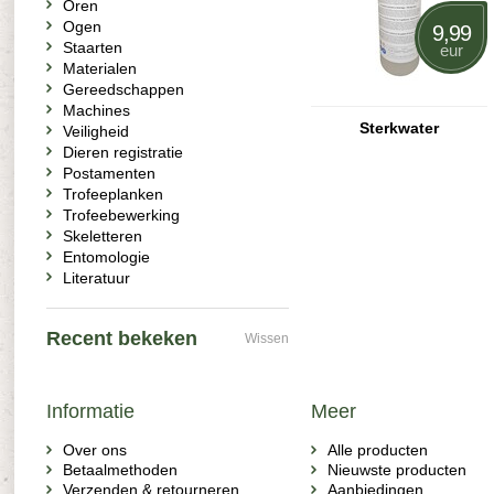
Oren
Ogen
9,99
Staarten
eur
Materialen
Gereedschappen
Machines
Sterkwater
Veiligheid
Dieren registratie
Postamenten
Trofeeplanken
Trofeebewerking
Skeletteren
Entomologie
Literatuur
Recent bekeken
Wissen
Informatie
Meer
Over ons
Alle producten
Betaalmethoden
Nieuwste producten
Verzenden & retourneren
Aanbiedingen