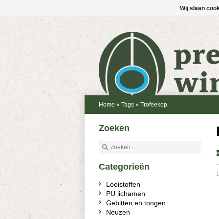
Wij slaan coo
Home
»
Tags
»
Trofeekop
Zoeken
Categorieën
1
Looistoffen
PU lichamen
Gebitten en tongen
Neuzen