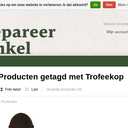
kies op om onze website te verbeteren. Is dat akkoord?
Ja
Nee
Meer 
Welkom bezoeke
Mijn accoun
Producten getagd met Trofeekop
Foto-tabel
Lijst
Vergelijk producten (0)
 Producten