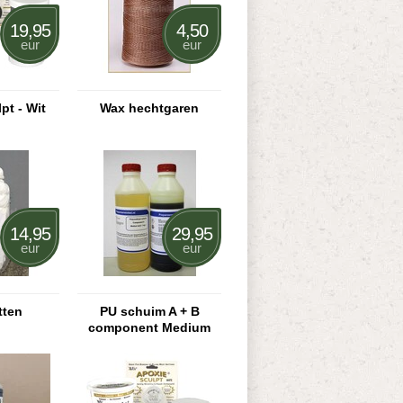
19,95
4,50
eur
eur
pt - Wit
Wax hechtgaren
14,95
29,95
eur
eur
tten
PU schuim A + B
component Medium
hard