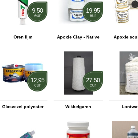
9,50
19,95
eur
eur
Oren lijm
Apoxie Clay - Native
Apoxie scul
12,95
27,50
eur
eur
Glasvezel polyester
Wikkelgaren
Lontwa