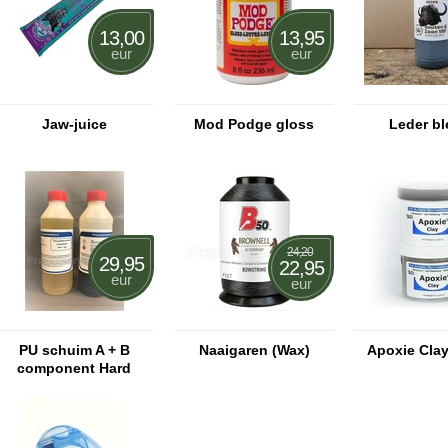
13,00
13,95
eur
eur
Jaw-juice
Mod Podge gloss
Leder b
24,20
29,95
22,95
eur
eur
PU schuim A + B
Naaigaren (Wax)
Apoxie Clay
component Hard