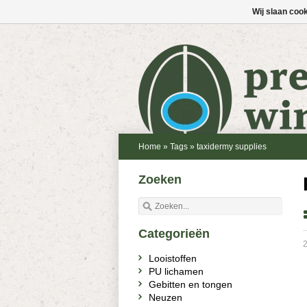
Wij slaan coo
Home
»
Tags
»
taxidermy supplies
Zoeken
Categorieën
Looistoffen
PU lichamen
Gebitten en tongen
Neuzen