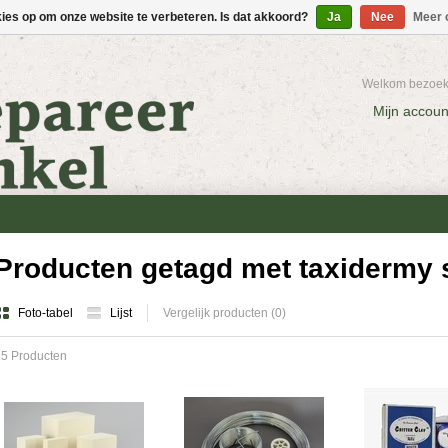
kies op om onze website te verbeteren. Is dat akkoord?
Ja
Nee
Meer 
Welkom bezoeke
Mijn accoun
Producten getagd met taxidermy 
Foto-tabel
Lijst
Vergelijk producten (0)
25 Producten