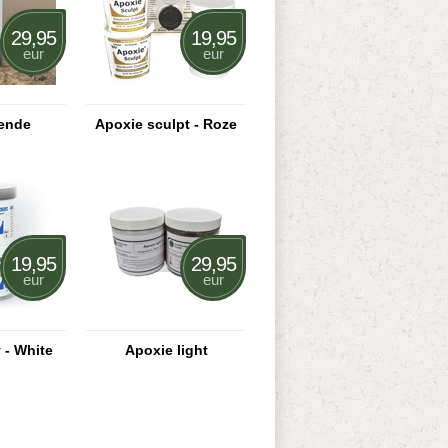
29,95
19,95
eur
eur
lende
Apoxie sculpt - Roze
19,95
29,95
eur
eur
 - White
Apoxie light