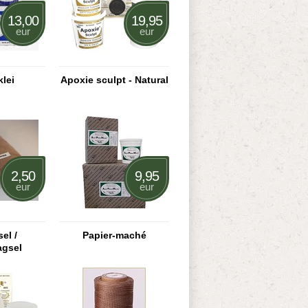
13,00
19,95
eur
eur
klei
Apoxie sculpt - Natural
2,50
9,95
eur
eur
el /
Papier-maché
agsel