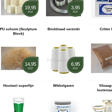
19,95
3,95
eur
eur
PU schuim (Sculpture
Binddraad verzinkt
Critter 
Block)
14,95
6,95
eur
eur
Houtwol superfijn
Wikkelgaren
Vilzaags
louterza