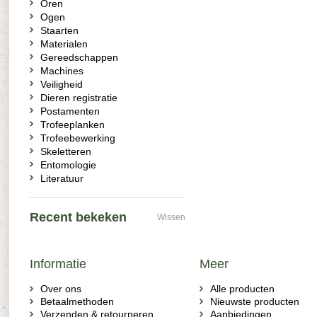
Oren
Ogen
Staarten
Materialen
Gereedschappen
Machines
Veiligheid
Dieren registratie
Postamenten
Trofeeplanken
Trofeebewerking
Skeletteren
Entomologie
Literatuur
Recent bekeken
Wissen
Informatie
Meer
Over ons
Alle producten
Betaalmethoden
Nieuwste producten
Verzenden & retourneren
Aanbiedingen