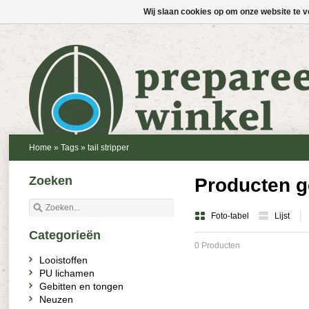
Wij slaan cookies op om onze website te v
Home
»
Tags
»
tail stripper
Zoeken
Producten ge
Foto-tabel
Lijst
Categorieën
0 Producten
Looistoffen
PU lichamen
Gebitten en tongen
Neuzen