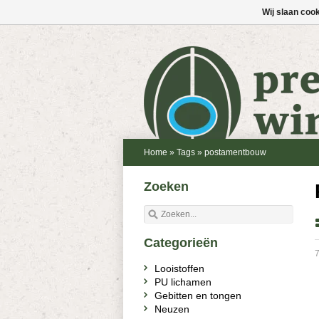
Wij slaan coo
Home
»
Tags
»
postamentbouw
Zoeken
Categorieën
7
Looistoffen
PU lichamen
Gebitten en tongen
Neuzen