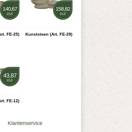
140,67
158,82
eur
eur
rt. FE-25)
Kunststeen (Art. FE-29)
43,87
eur
rt. FE-12)
Klantenservice