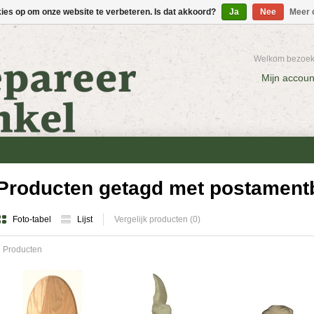
kies op om onze website te verbeteren. Is dat akkoord?
Ja
Nee
Meer 
Welkom bezoeke
Mijn accoun
Producten getagd met postamen
Foto-tabel
Lijst
Vergelijk producten (0)
 Producten