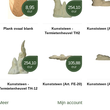
8,95
254,10
eur
eur
Plank ovaal blank
Kunststeen -
Kunststeen (A
Termietenheuvel TH2
254,10
105,88
eur
eur
Kunststeen -
Kunststeen (Art. FE-20)
Kunststeen (A
Termietenheuvel TH-12
Meer
Mijn account