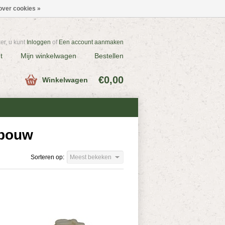
over cookies »
r, u kunt
Inloggen
of
Een account aanmaken
t
Mijn winkelwagen
Bestellen
€0,00
Winkelwagen
tbouw
Sorteren op:
Meest bekeken