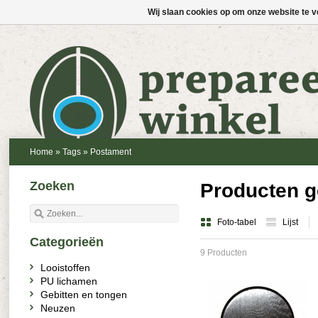
Wij slaan cookies op om onze website te v
Home
»
Tags
»
Postament
Zoeken
Producten g
Foto-tabel
Lijst
Categorieën
9 Producten
Looistoffen
PU lichamen
Gebitten en tongen
Neuzen