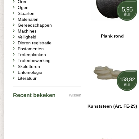
Oren
Ogen
5,95
Staarten
eur
Materialen
Gereedschappen
Machines
Plank rond
Veiligheid
Dieren registratie
Postamenten
Trofeeplanken
Trofeebewerking
Skeletteren
Entomologie
Literatuur
158,82
eur
Recent bekeken
Wissen
Kunststeen (Art. FE-29)