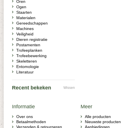
Oren
Ogen
Staarten
Materialen
Gereedschappen
Machines
Veiligheid
Dieren registratie
Postamenten
Trofeeplanken
Trofeebewerking
Skeletteren
Entomologie
Literatuur
Recent bekeken
Wissen
Informatie
Meer
Over ons
Alle producten
Betaalmethoden
Nieuwste producten
Verzenden & retourneren
Aanbiedingen