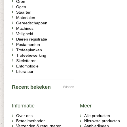
Oren
Ogen
Staarten
Materialen
Gereedschappen
Machines
Veiligheid
Dieren registratie
Postamenten
Trofeeplanken
Trofeebewerking
Skeletteren
Entomologie
Literatuur
Recent bekeken
Wissen
Informatie
Meer
Over ons
Alle producten
Betaalmethoden
Nieuwste producten
Verzenden & retourneren
Aanbiedingen