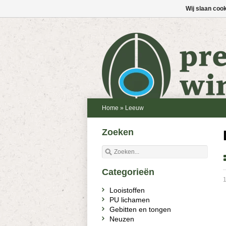
Wij slaan coo
Home
»
Leeuw
Zoeken
Categorieën
1
Looistoffen
PU lichamen
Gebitten en tongen
Neuzen