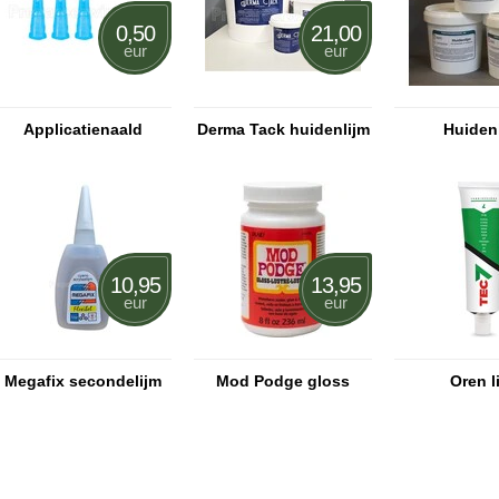
0,50
21,00
eur
eur
Applicatienaald
Derma Tack huidenlijm
Huiden
10,95
13,95
eur
eur
Megafix secondelijm
Mod Podge gloss
Oren l