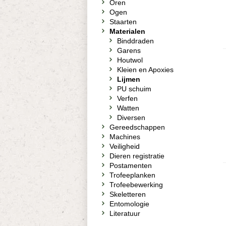
Oren
Ogen
Staarten
Materialen
Binddraden
Garens
Houtwol
Kleien en Apoxies
Lijmen
PU schuim
Verfen
Watten
Diversen
Gereedschappen
Machines
Veiligheid
Dieren registratie
Postamenten
Trofeeplanken
Trofeebewerking
Skeletteren
Entomologie
Literatuur