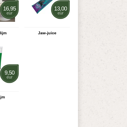
16,95
13,00
eur
eur
lijm
Jaw-juice
9,50
eur
ijm