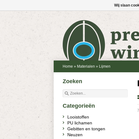
Wij slaan coo
Home
»
Materialen
»
Lijmen
Zoeken
Categorieën
7
Looistoffen
PU lichamen
Gebitten en tongen
Neuzen