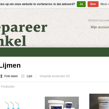
kies op om onze website te verbeteren. Is dat akkoord?
Ja
Nee
Meer 
Welkom bezoeke
Mijn accoun
Lijmen
Foto-tabel
Lijst
Vergelijk producten (0)
 Producten