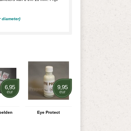
r diameter)
6,95
9,95
eur
eur
pelden
Eye Protect