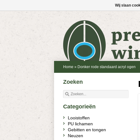
Wij slaan coo
Home
»
Donker rode standaard acryl ogen
Zoeken
Categorieën
Looistoffen
PU lichamen
Gebitten en tongen
Neuzen