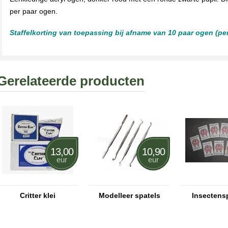
per paar ogen.
Staffelkorting van toepassing bij afname van 10 paar ogen (pe
Gerelateerde producten
13,00
10,90
eur
eur
Critter klei
Modelleer spatels
Insectens