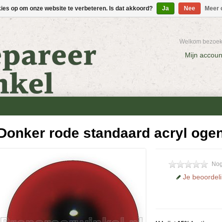
kies op om onze website te verbeteren. Is dat akkoord?
Ja
Nee
Meer 
Welkom bezoeke
Mijn accoun
Donker rode standaard acryl oge
Nog
Je beoordel