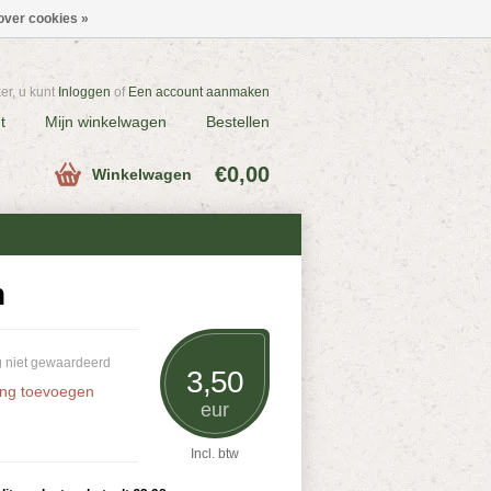
over cookies »
r, u kunt
Inloggen
of
Een account aanmaken
t
Mijn winkelwagen
Bestellen
€0,00
Winkelwagen
n
 niet gewaardeerd
3,50
ing toevoegen
eur
Incl. btw