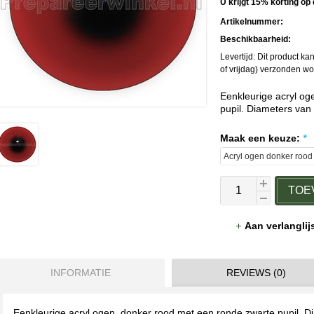
U krijgt 15% korting op 
Artikelnummer:
Beschikbaarheid:
Levertijd: Dit product 
of vrijdag) verzonden w
Eenkleurige acryl og
pupil. Diameters van
Maak een keuze:
*
TOE
Aan verlangli
INFORMATIE
REVIEWS (0)
Eenkleurige acryl ogen, donker rood met een ronde zwarte pupil. D