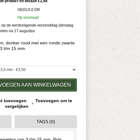
dit product en betaalt €2,98
GE01/3,0 DR
Op voorraad
kan op de eerstvolgende verzenddag (dinsdag
orden na 17 augustus
en, donker rood met een ronde zwarte
 3 t/m 15 mm.
VOEGEN AAN WINKELWAGEN
jst toevoegen
Toevoegen om te
vergelijken
TAGS (0)
iameters van 3 t/m 15 mm. Prijs