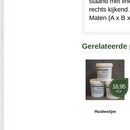
staand met lin
rechts kijkend
Maten (A x B x
Gerelateerde
16,95
eur
Huidenlijm