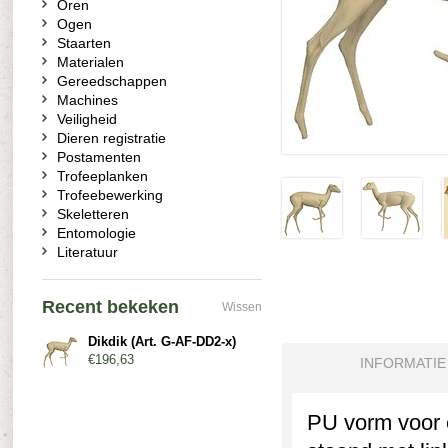
Oren
Ogen
Staarten
Materialen
Gereedschappen
Machines
Veiligheid
Dieren registratie
Postamenten
Trofeeplanken
Trofeebewerking
Skeletteren
Entomologie
Literatuur
Recent bekeken
Wissen
Dikdik (Art. G-AF-DD2-x)
€196,63
INFORMATIE
PU vorm voor e