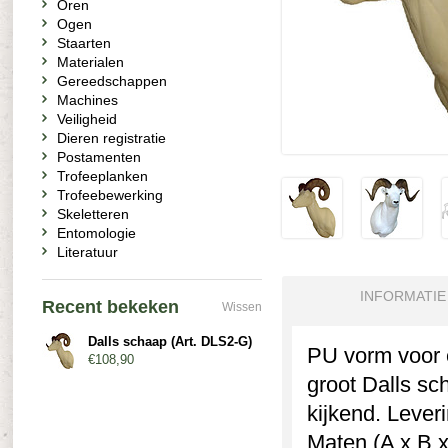
Oren
Ogen
Staarten
Materialen
Gereedschappen
Machines
Veiligheid
Dieren registratie
Postamenten
Trofeeplanken
Trofeebewerking
Skeletteren
Entomologie
Literatuur
INFORMATIE
Recent bekeken
Wissen
Dalls schaap (Art. DLS2-G)
PU vorm voor e
€108,90
groot Dalls s
kijkend. Lever
Maten (A x B x