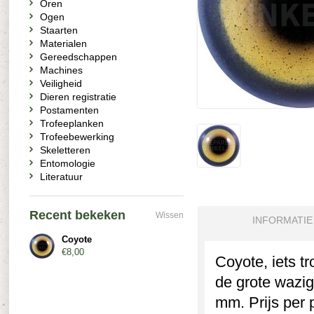
Oren
Ogen
Staarten
Materialen
Gereedschappen
Machines
Veiligheid
Dieren registratie
Postamenten
Trofeeplanken
Trofeebewerking
Skeletteren
Entomologie
Literatuur
Recent bekeken
Wissen
INFORMATIE
Coyote
€8,00
Coyote, iets t
de grote wazig
mm. Prijs per 