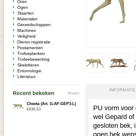
Oren
Ogen
Staarten
Materialen
Gereedschappen
Machines
Veiligheid
Dieren registratie
Postamenten
Trofeeplanken
Trofeebewerking
Skeletteren
Entomologie
Literatuur
INFORMATIE
Recent bekeken
Wissen
Cheeta (Art. G-AF-GEP3-L)
PU vorm voor e
€438,63
wel Gepard of
gesloten bek, 
open bek wenst