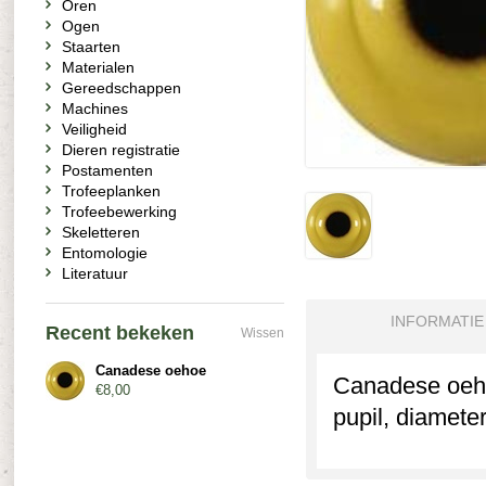
Oren
Ogen
Staarten
Materialen
Gereedschappen
Machines
Veiligheid
Dieren registratie
Postamenten
Trofeeplanken
Trofeebewerking
Skeletteren
Entomologie
Literatuur
INFORMATIE
Recent bekeken
Wissen
Canadese oehoe
Canadese oeho
€8,00
pupil, diamete