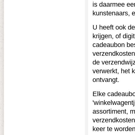
is daarmee een 
kunstenaars, e
U heeft ook d
krijgen, of dig
cadeaubon best
verzendkosten. 
de verzendwij
verwerkt, het
ontvangt.
Elke cadeaubon
'winkelwagentje
assortiment, m
verzendkosten
keer te worden