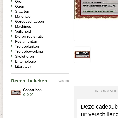
Oren
Ogen
Staarten
Materialen
Gereedschappen
Machines
Veiligheid
Dieren registratie
Postamenten
Trofeeplanken
Trofeebewerking
Skeletteren
Entomologie
Literatuur
Recent bekeken
Wissen
Cadeaubon
INFORMATIE
€10,00
Deze cadeaubo
uit verschille