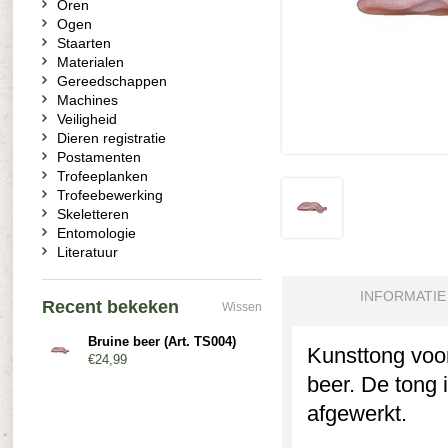
Oren
Ogen
Staarten
Materialen
Gereedschappen
Machines
Veiligheid
Dieren registratie
Postamenten
Trofeeplanken
Trofeebewerking
Skeletteren
Entomologie
Literatuur
INFORMATIE
Recent bekeken
Wissen
Bruine beer (Art. TS004)
Kunsttong voor
€24,99
beer. De tong i
afgewerkt.