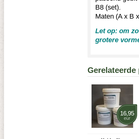
B8 (set).
Maten (A x B x
Let op: om zo
grotere vorme
Gerelateerde
16,95
eur