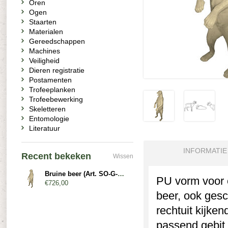
Oren
Ogen
Staarten
Materialen
Gereedschappen
Machines
Veiligheid
Dieren registratie
Postamenten
Trofeeplanken
Trofeebewerking
Skeletteren
Entomologie
Literatuur
INFORMATIE
Recent bekeken
Wissen
Bruine beer (Art. SO-G-B8-G-O)
PU vorm voor e
€726,00
beer, ook gesc
rechtuit kijke
passend gebit 