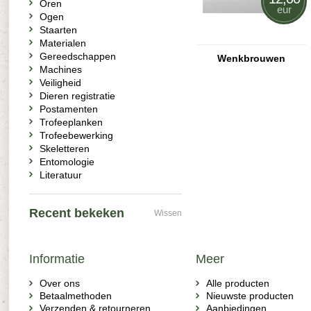
Oren
eur
Ogen
Staarten
Materialen
Gereedschappen
Wenkbrouwen
Machines
Veiligheid
Dieren registratie
Postamenten
Trofeeplanken
Trofeebewerking
Skeletteren
Entomologie
Literatuur
Recent bekeken
Wissen
Informatie
Meer
Over ons
Alle producten
Betaalmethoden
Nieuwste producten
Verzenden & retourneren
Aanbiedingen