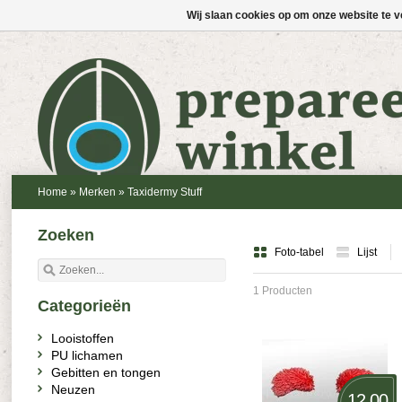
Wij slaan cookies op om onze website te v
Home
»
Merken
»
Taxidermy Stuff
Zoeken
Foto-tabel
Lijst
1 Producten
Categorieën
Looistoffen
PU lichamen
Gebitten en tongen
Neuzen
12,00