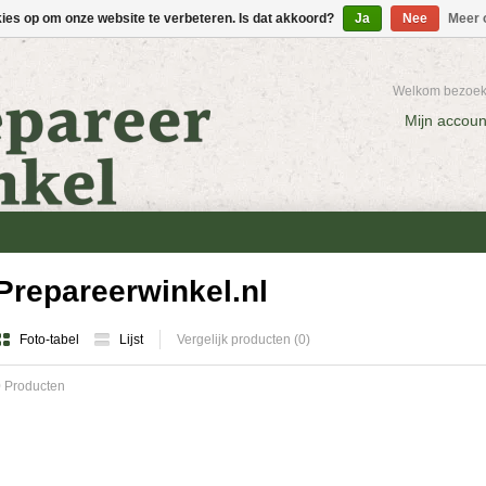
kies op om onze website te verbeteren. Is dat akkoord?
Ja
Nee
Meer 
Welkom bezoeke
Mijn accoun
Prepareerwinkel.nl
Foto-tabel
Lijst
Vergelijk producten (0)
 Producten