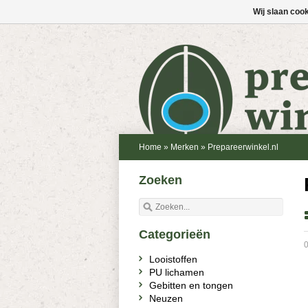
Wij slaan coo
Home
»
Merken
»
Prepareerwinkel.nl
Zoeken
Categorieën
0
Looistoffen
PU lichamen
Gebitten en tongen
Neuzen