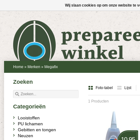
Wij slaan cookies op om onze website te v
Home
»
Merken
»
Megafix
Zoeken
Foto-tabel
Lijst
1 Producten
Categorieën
Looistoffen
PU lichamen
Gebitten en tongen
Neuzen
10,95