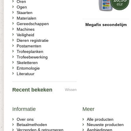
Oren
eur
Ogen
Staarten
Materialen
Gereedschappen
Megafix secondelijm
Machines
Veiligheid
Dieren registratie
Postamenten
Trofeeplanken
Trofeebewerking
Skeletteren
Entomologie
Literatuur
Recent bekeken
Wissen
Informatie
Meer
Over ons
Alle producten
Betaalmethoden
Nieuwste producten
Verzenden & retourneren
Aanbiedingen