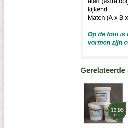
alert (extra opg
kijkend.
Maten (A x B x
Op de foto is
vormen zijn o
Gerelateerde
16,95
eur