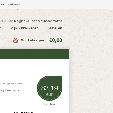
over cookies »
r, u kunt
Inloggen
of
Een account aanmaken
t
Mijn winkelwagen
Bestellen
€0,00
Winkelwagen
 niet gewaardeerd
83,19
ing toevoegen
eur
Incl. btw