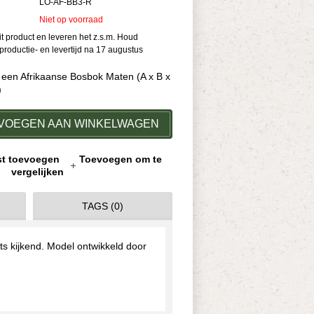
LO-AF-BB3-R
Niet op voorraad
dit product en leveren het z.s.m. Houd
roductie- en levertijd na 17 augustus
 een Afrikaanse Bosbok Maten (A x B x
m
VOEGEN AAN WINKELWAGEN
jst toevoegen
Toevoegen om te
vergelijken
TAGS (0)
s kijkend. Model ontwikkeld door