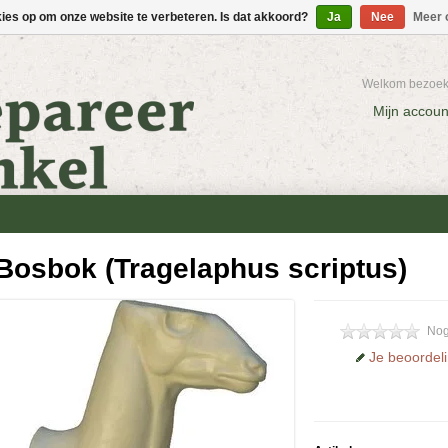
kies op om onze website te verbeteren. Is dat akkoord?
Ja
Nee
Meer 
Welkom bezoeke
Mijn accoun
Bosbok (Tragelaphus scriptus)
Nog
Je beoordel