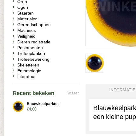
Oren
Ogen
Staarten
Materialen
Gereedschappen
Machines
Veiligheid
Dieren registratie
Postamenten
Trofeeplanken
Trofeebewerking
Skeletteren
Entomologie
Literatuur
INFORMATIE
Recent bekeken
Wissen
Blauwkeelparkiet
Blauwkeelparki
€4,00
een kleine pup