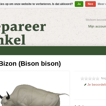
kies op om onze website te verbeteren. Is dat akkoord?
Ja
Nee
Meer 
Welkom bezoeke
Mijn accoun
Bizon (Bison bison)
Nog
Je beoordel