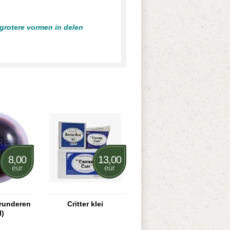
 grotere vormen in delen
8,00
13,00
eur
eur
 runderen
Critter klei
l)