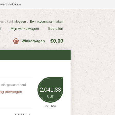
over cookies »
r, u kunt
Inloggen
of
Een account aanmaken
t
Mijn winkelwagen
Bestellen
€0,00
Winkelwagen
 niet gewaardeerd
2.041,88
ing toevoegen
eur
Incl. btw