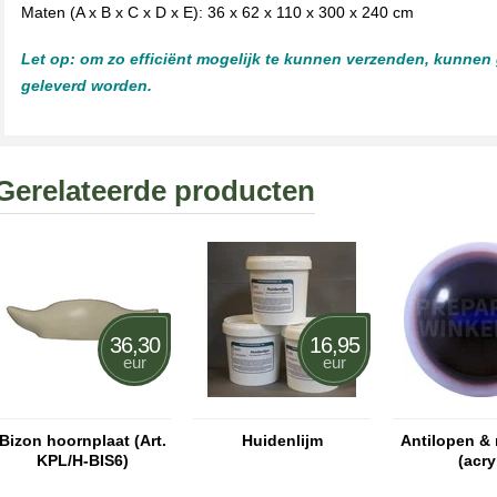
Maten (A x B x C x D x E): 36 x 62 x 110 x 300 x 240 cm
Let op: om zo efficiënt mogelijk te kunnen verzenden, kunnen
geleverd worden.
Gerelateerde producten
36,30
16,95
eur
eur
Bizon hoornplaat (Art.
Huidenlijm
Antilopen &
KPL/H-BIS6)
(acry