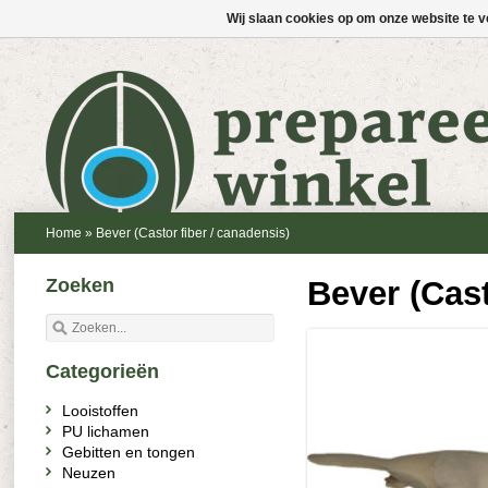
Wij slaan cookies op om onze website te v
Home
»
Bever (Castor fiber / canadensis)
Zoeken
Bever (Cast
Categorieën
Looistoffen
PU lichamen
Gebitten en tongen
Neuzen