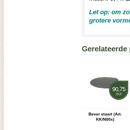
Let op: om zo
grotere vorme
Gerelateerde
90,75
eur
Bever staart (Art.
KK/N00x)