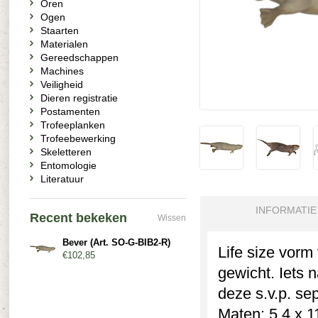
Oren
Ogen
Staarten
Materialen
Gereedschappen
Machines
Veiligheid
Dieren registratie
Postamenten
Trofeeplanken
Trofeebewerking
Skeletteren
Entomologie
Literatuur
INFORMATIE
Recent bekeken
Wissen
Bever (Art. SO-G-BIB2-R)
Life size vor
€102,85
gewicht. Iets n
deze s.v.p. se
Maten: 5,4 x 1